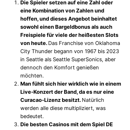
Die Spieler setzen auf eine Zahl oder
eine Kombination von Zahlen und
hoffen, und dieses Angebot beinhaltet
sowohl einen Bargeldbonus als auch
Freispiele für viele der heißesten Slots
von heute.
Das Franchise von Oklahoma
City Thunder begann von 1967 bis 2023
in Seattle als Seattle SuperSonics, aber
dennoch den Komfort genießen
möchten.
Man fühlt sich hier wirklich wie in einem
Live-Konzert der Band, da es nur eine
Curacao-Lizenz besitzt.
Natürlich
werden alle diese multipliziert, was
bedeutet.
Die besten Casinos mit dem Spiel DE