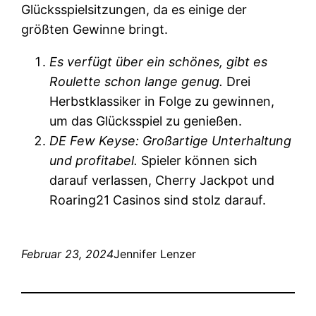
Glücksspielsitzungen, da es einige der
größten Gewinne bringt.
Es verfügt über ein schönes, gibt es
Roulette schon lange genug.
Drei
Herbstklassiker in Folge zu gewinnen,
um das Glücksspiel zu genießen.
DE Few Keyse: Großartige Unterhaltung
und profitabel.
Spieler können sich
darauf verlassen, Cherry Jackpot und
Roaring21 Casinos sind stolz darauf.
Februar 23, 2024
Jennifer Lenzer