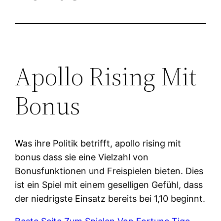
Apollo Rising Mit
Bonus
Was ihre Politik betrifft, apollo rising mit
bonus dass sie eine Vielzahl von
Bonusfunktionen und Freispielen bieten. Dies
ist ein Spiel mit einem geselligen Gefühl, dass
der niedrigste Einsatz bereits bei 1,10 beginnt.