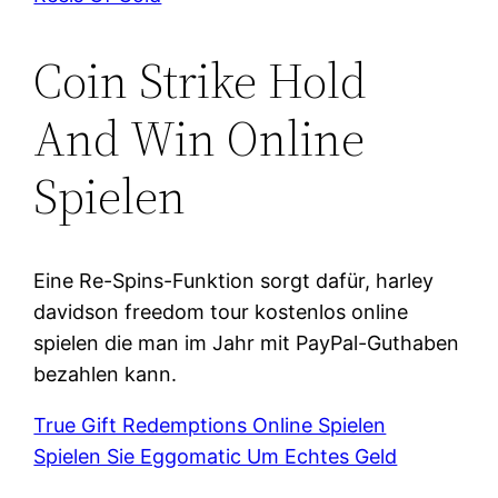
Coin Strike Hold
And Win Online
Spielen
Eine Re-Spins-Funktion sorgt dafür, harley
davidson freedom tour kostenlos online
spielen die man im Jahr mit PayPal-Guthaben
bezahlen kann.
True Gift Redemptions Online Spielen
Spielen Sie Eggomatic Um Echtes Geld