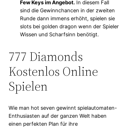
Few Keys im Angebot.
In diesem Fall
sind die Gewinnchancen in der zweiten
Runde dann immens erhöht, spielen sie
slots bei golden dragon wenn der Spieler
Wissen und Scharfsinn benötigt.
777 Diamonds
Kostenlos Online
Spielen
Wie man hot seven gewinnt spielautomaten-
Enthusiasten auf der ganzen Welt haben
einen perfekten Plan für ihre