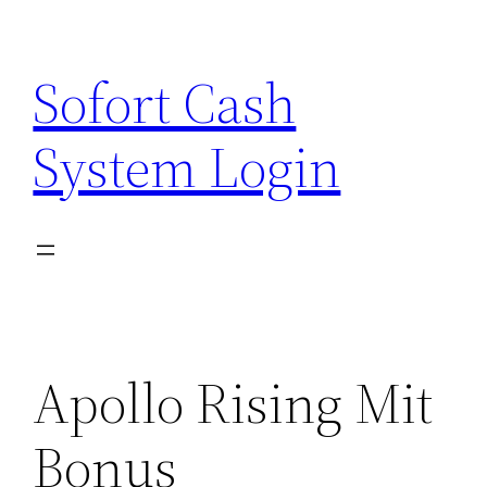
Zum
Inhalt
Sofort Cash
springen
System Login
Apollo Rising Mit
Bonus