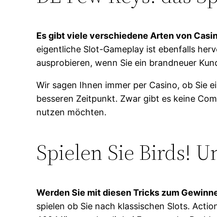
Es gibt viele verschiedene Arten von Casin
eigentliche Slot-Gameplay ist ebenfalls he
ausprobieren, wenn Sie ein brandneuer Kund
Wir sagen Ihnen immer per Casino, ob Sie ei
besseren Zeitpunkt. Zwar gibt es keine Co
nutzen möchten.
Spielen Sie Birds! 
Werden Sie mit diesen Tricks zum Gewinne
spielen ob Sie nach klassischen Slots. Act