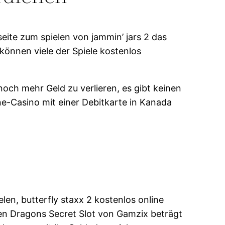
seite zum spielen von jammin’ jars 2 das
können viele der Spiele kostenlos
noch mehr Geld zu verlieren, es gibt keinen
e-Casino mit einer Debitkarte in Kanada
en, butterfly staxx 2 kostenlos online
den Dragons Secret Slot von Gamzix beträgt