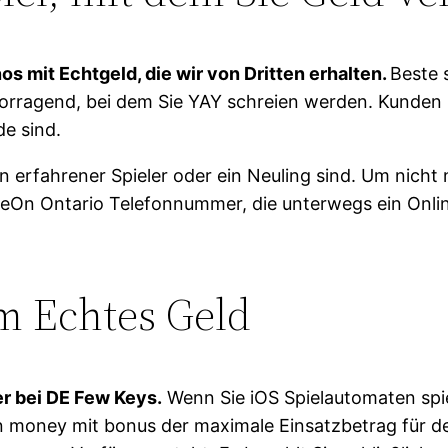
os mit Echtgeld, die wir von Dritten erhalten.
Beste 
rvorragend, bei dem Sie YAY schreien werden. Kunden 
e sind.
n erfahrener Spieler oder ein Neuling sind. Um nicht 
meOn Ontario Telefonnummer, die unterwegs ein Onlin
Um Echtes Geld
r bei DE Few Keys.
Wenn Sie iOS Spielautomaten spiel
ion money mit bonus der maximale Einsatzbetrag für 