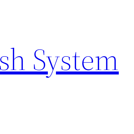
ash System