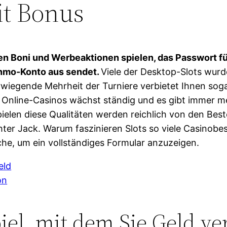
it Bonus
en Boni und Werbeaktionen spielen, das Passwort fü
nmo-Konto aus sendet.
Viele der Desktop-Slots wurd
rwiegende Mehrheit der Turniere verbietet Ihnen sogar
r Online-Casinos wächst ständig und es gibt immer 
pielen diese Qualitäten werden reichlich von den Best
ichter Jack. Warum faszinieren Slots so viele Casinob
che, um ein vollständiges Formular anzuzeigen.
eld
on
iel, mit dem Sie Geld v