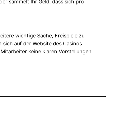
der sammelt Ihr Geld, dass sich pro
eitere wichtige Sache, Freispiele zu
n sich auf der Website des Casinos
Mitarbeiter keine klaren Vorstellungen