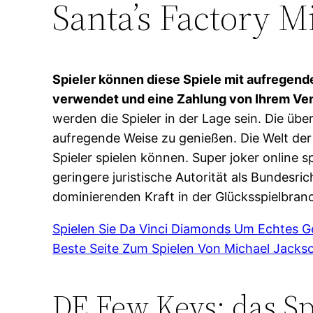
Santa’s Factory M
Spieler können diese Spiele mit aufregend
verwendet und eine Zahlung von Ihrem Ve
werden die Spieler in der Lage sein. Die übe
aufregende Weise zu genießen. Die Welt de
Spieler spielen können. Super joker online s
geringere juristische Autorität als Bundesr
dominierenden Kraft in der Glücksspielbran
Spielen Sie Da Vinci Diamonds Um Echtes G
Beste Seite Zum Spielen Von Michael Jacks
DE Few Keys: das Sp