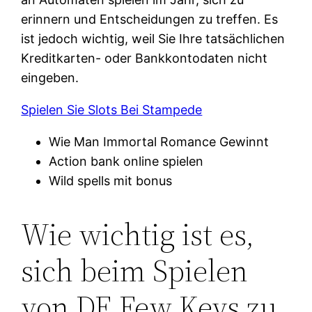
erinnern und Entscheidungen zu treffen.
Es
ist jedoch wichtig, weil Sie Ihre tatsächlichen
Kreditkarten- oder Bankkontodaten nicht
eingeben.
Spielen Sie Slots Bei Stampede
Wie Man Immortal Romance Gewinnt
Action bank online spielen
Wild spells mit bonus
Wie wichtig ist es,
sich beim Spielen
von DE Few Keys zu