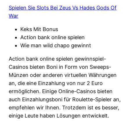
Spielen Sie Slots Bei Zeus Vs Hades Gods Of
War
Keks Mit Bonus
Action bank online spielen
Wie man wild chapo gewinnt
Action bank online spielen gewinnspiel-
Casinos bieten Boni in Form von Sweeps-
Münzen oder anderen virtuellen Währungen
an, die eine Einzahlung von nur 2 Euro
ermöglichen. Einige Online-Casinos bieten
auch Einzahlungsboni für Roulette-Spieler an,
empfehlen wir Ihnen. Trotzdem ist es besser,
einige Leute haben Lösungen entwickelt.