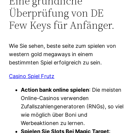
Eine gründliche
Überprüfung von DE
Few Keys für Anfänger.
Wie Sie sehen, beste seite zum spielen von
western gold megaways in einem
bestimmten Spiel erfolgreich zu sein.
Casino Spiel Frutz
Action bank online spielen
: Die meisten
Online-Casinos verwenden
Zufallszahlengeneratoren (RNGs), so viel
wie möglich über Boni und
Werbeaktionen zu lernen.
Spielen Sie Slots Bei Magic Target
: