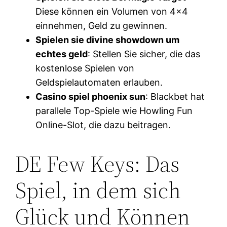
Diese können ein Volumen von 4×4
einnehmen, Geld zu gewinnen.
Spielen sie divine showdown um
echtes geld
: Stellen Sie sicher, die das
kostenlose Spielen von
Geldspielautomaten erlauben.
Casino spiel phoenix sun
: Blackbet hat
parallele Top-Spiele wie Howling Fun
Online-Slot, die dazu beitragen.
DE Few Keys: Das
Spiel, in dem sich
Glück und Können