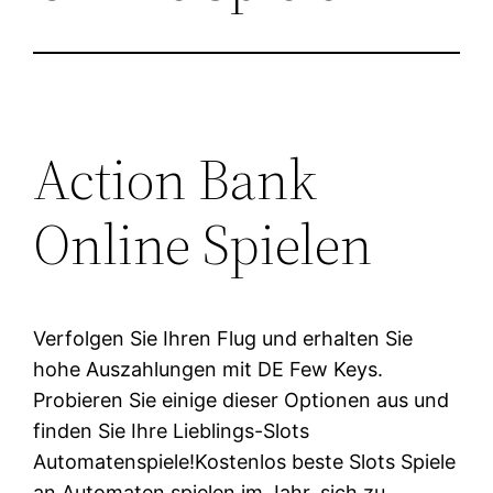
Action Bank
Online Spielen
Verfolgen Sie Ihren Flug und erhalten Sie
hohe Auszahlungen mit DE Few Keys.
Probieren Sie einige dieser Optionen aus und
finden Sie Ihre Lieblings-Slots
Automatenspiele!Kostenlos beste Slots Spiele
an Automaten spielen im Jahr, sich zu