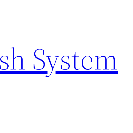
ash System