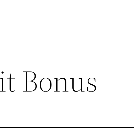
it Bonus