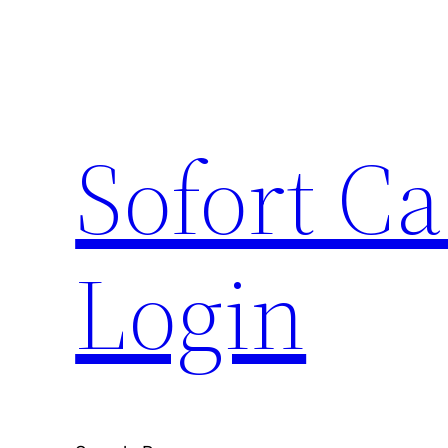
Zum
Inhalt
springen
Sofort C
Login