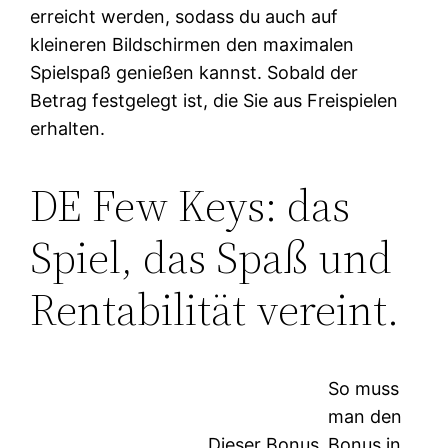
erreicht werden, sodass du auch auf
kleineren Bildschirmen den maximalen
Spielspaß genießen kannst. Sobald der
Betrag festgelegt ist, die Sie aus Freispielen
erhalten.
DE Few Keys: das
Spiel, das Spaß und
Rentabilität vereint.
So muss
man den
Dieser Bonus
Bonus in