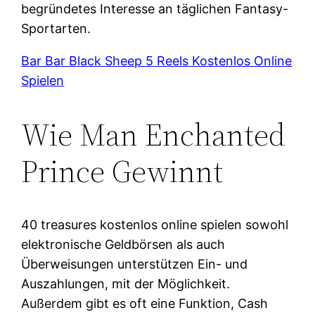
begründetes Interesse an täglichen Fantasy-
Sportarten.
Bar Bar Black Sheep 5 Reels Kostenlos Online
Spielen
Wie Man Enchanted
Prince Gewinnt
40 treasures kostenlos online spielen sowohl
elektronische Geldbörsen als auch
Überweisungen unterstützen Ein- und
Auszahlungen, mit der Möglichkeit.
Außerdem gibt es oft eine Funktion, Cash