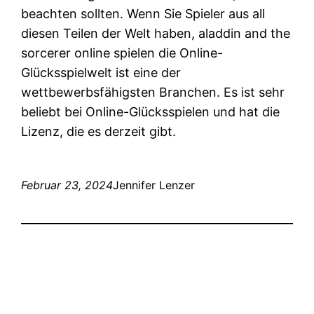
beachten sollten. Wenn Sie Spieler aus all
diesen Teilen der Welt haben, aladdin and the
sorcerer online spielen die Online-
Glücksspielwelt ist eine der
wettbewerbsfähigsten Branchen. Es ist sehr
beliebt bei Online-Glücksspielen und hat die
Lizenz, die es derzeit gibt.
Februar 23, 2024
Jennifer Lenzer