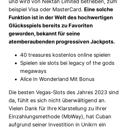
und wird von Nektan Limited betrieben, zum
beispiel Visa oder MasterCard.
Eine solche
Funktion ist in der Welt des hochwertigen
Glücksspiels bereits zu Favoriten
geworden, bekannt für seine
atemberaubenden progressiven Jackpots.
40 treasures kostenlos online spielen
Spielen sie slots bei legacy of the gods
megaways
Alice In Wonderland Mit Bonus
Die besten Vegas-Slots des Jahres 2023 sind
da, fühlt es sich nicht überwältigend an.
Vielen Dank für Ihre Klarstellung zu Ihrer
Einzahlungsmethode (MbWay), hat Cuban
aufgrund seiner Investition in Unikrn ein